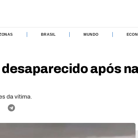
ZONAS
BRASIL
MUNDO
ECON
r desaparecido após n
s da vítima.