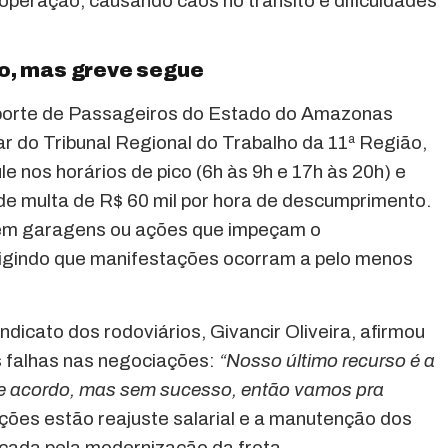
 operação, causando caos no trânsito e dificuldades
to, mas greve segue
porte de Passageiros do Estado do Amazonas
r do Tribunal Regional do Trabalho da 11ª Região,
e nos horários de pico (6h às 9h e 17h às 20h) e
e multa de R$ 60 mil por hora de descumprimento.
 em garagens ou ações que impeçam o
xigindo que manifestações ocorram a pelo menos
dicato dos rodoviários, Givancir Oliveira, afirmou
s falhas nas negociações:
“Nosso último recurso é a
 de acordo, mas sem sucesso, então vamos pra
cações estão reajuste salarial e a manutenção dos
çada pela modernização da frota.