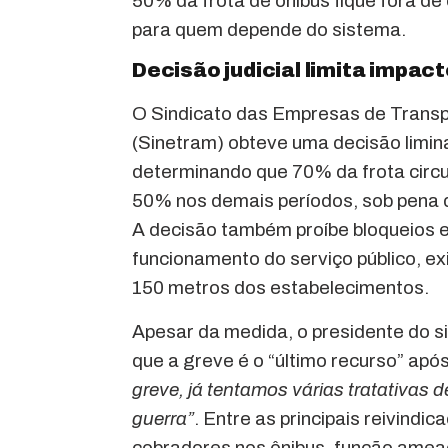
50% da frota de ônibus fique fora de
para quem depende do sistema.
Decisão judicial limita impac
O Sindicato das Empresas de Trans
(Sinetram) obteve uma decisão limina
determinando que 70% da frota circul
50% nos demais períodos, sob pena d
A decisão também proíbe bloqueios
funcionamento do serviço público, e
150 metros dos estabelecimentos.
Apesar da medida, o presidente do sin
que a greve é o “último recurso” apó
greve, já tentamos várias tratativas
guerra”
. Entre as principais reivindi
cobradores nos ônibus, função amea