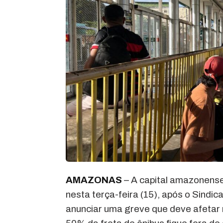
AMAZONAS
– A capital amazonense
nesta terça-feira (15), após o Sind
anunciar uma greve que deve afetar m