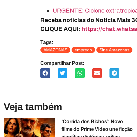
URGENTE: Ciclone extratropica
Receba notícias do Notícia Mais 
CLIQUE AQUI:
https://chat.wha
Tags:
AMAZONAS
emprego
Sine Amazonas
Compartilhar Post:
Veja também
‘Corrida dos Bichos’: Novo
filme do Prime Video une ficção
científica distópica, crítica