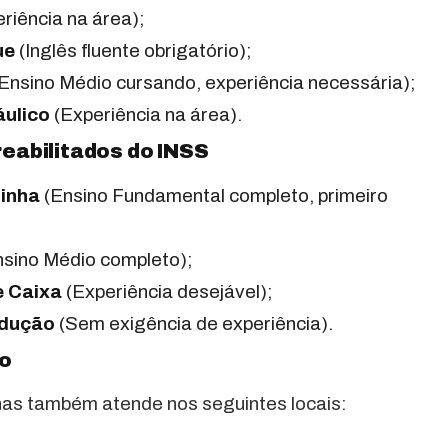
riência na área);
ue
(Inglês fluente obrigatório);
Ensino Médio cursando, experiência necessária);
áulico
(Experiência na área).
reabilitados do INSS
zinha
(Ensino Fundamental completo, primeiro
sino Médio completo);
e Caixa
(Experiência desejável);
odução
(Sem exigência de experiência).
o
nas também atende nos seguintes locais: