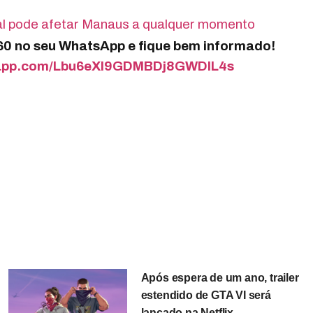
l pode afetar Manaus a qualquer momento
360 no seu WhatsApp e fique bem informado!
tsapp.com/Lbu6eXI9GDMBDj8GWDIL4s
Após espera de um ano, trailer
estendido de GTA VI será
lançado na Netflix