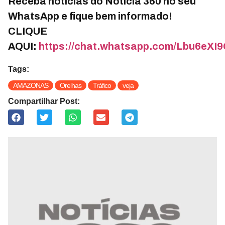
Receba notícias do Notícia 360 no seu
WhatsApp e fique bem informado!
CLIQUE
AQUI:
https://chat.whatsapp.com/Lbu6e
Tags:
AMAZONAS
Orelhas
Tráfico
veja
Compartilhar Post: