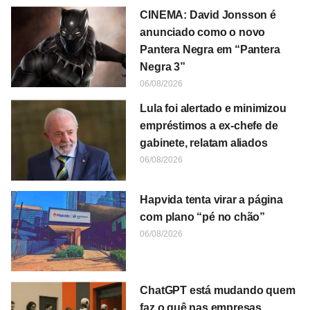
CINEMA: David Jonsson é
anunciado como o novo
Pantera Negra em “Pantera
Negra 3”
06/08/2026
Lula foi alertado e minimizou
empréstimos a ex-chefe de
gabinete, relatam aliados
06/08/2026
Hapvida tenta virar a página
com plano “pé no chão”
06/08/2026
ChatGPT está mudando quem
faz o quê nas empresas,