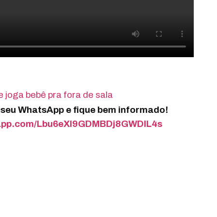
 joga bebê pra fora de sala
o seu WhatsApp e fique bem informado!
tsapp.com/Lbu6eXI9GDMBDj8GWDIL4s