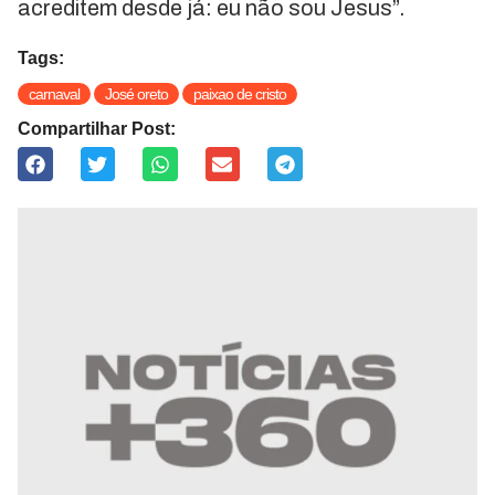
acreditem desde já: eu não sou Jesus”.
Tags:
carnaval
José oreto
paixao de cristo
Compartilhar Post: