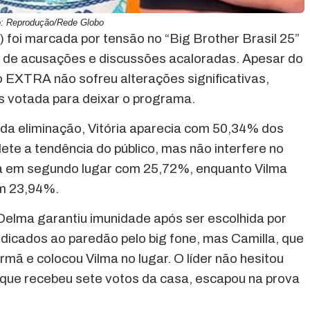
o: Reprodução/Rede Globo
) foi marcada por tensão no “Big Brother Brasil 25”
s de acusações e discussões acaloradas. Apesar do
do EXTRA não sofreu alterações significativas,
s votada para deixar o programa.
 da eliminação, Vitória aparecia com 50,34% dos
te a tendência do público, mas não interfere no
nha em segundo lugar com 25,72%, enquanto Vilma
m 23,94%.
elma garantiu imunidade após ser escolhida por
ndicados ao paredão pelo big fone, mas Camilla, que
rmã e colocou Vilma no lugar. O líder não hesitou
, que recebeu sete votos da casa, escapou na prova