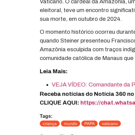
Vaticano. O cardeal da Amazônia, um
eleitoral, teve um encontro significa
sua morte, em outubro de 2024.
O momento histórico ocorreu durante
quando Steiner presenteou Francis
Amazônia esculpida com traços indíg
comunidade católica de Manaus que 
Leia Mais:
VEJA VÍDEO: Comandante da PM 
Receba notícias do Notícia 360 n
CLIQUE AQUI:
https://chat.wha
Tags:
criança
mundo
PAPA
vaticano