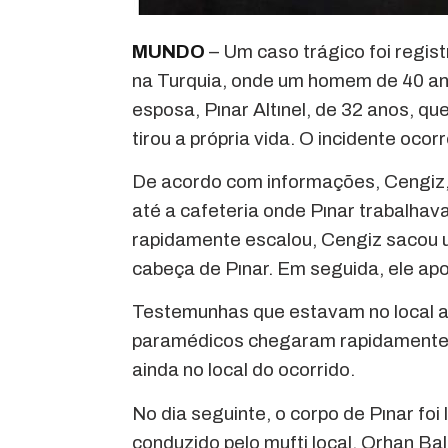
MUNDO
– Um caso trágico foi regis
na Turquia, onde um homem de 40 ano
esposa, Pınar Altınel, de 32 anos, q
tirou a própria vida. O incidente ocor
De acordo com informações, Cengiz, f
até a cafeteria onde Pınar trabalhav
rapidamente escalou, Cengiz sacou 
cabeça de Pınar. Em seguida, ele ap
Testemunhas que estavam no local a
paramédicos chegaram rapidamente 
ainda no local do ocorrido.
No dia seguinte, o corpo de Pınar foi
conduzido pelo mufti local, Orhan Bal