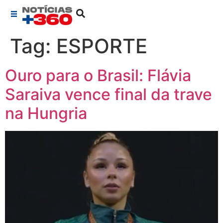
Tag:
ESPORTE
Ouro para o Brasil: Flávia
Saraiva vence final da trave
na Hungria