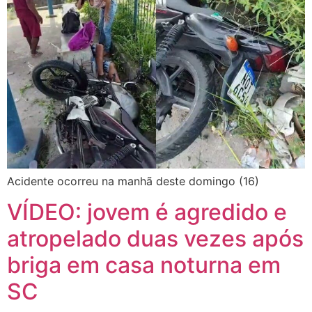
Acidente ocorreu na manhã deste domingo (16)
VÍDEO: jovem é agredido e
atropelado duas vezes após
briga em casa noturna em
SC