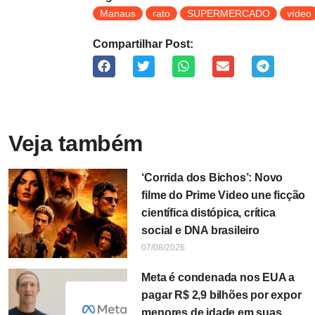
Manaus
rato
SUPERMERCADO
vídeo
Compartilhar Post:
Veja também
‘Corrida dos Bichos’: Novo
filme do Prime Video une ficção
científica distópica, crítica
social e DNA brasileiro
07/08/2026
Meta é condenada nos EUA a
pagar R$ 2,9 bilhões por expor
menores de idade em suas