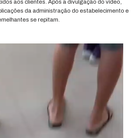
os aos clientes. Após a divulgação do vídeo,
licações da administração do estabelecimento e
emelhantes se repitam.