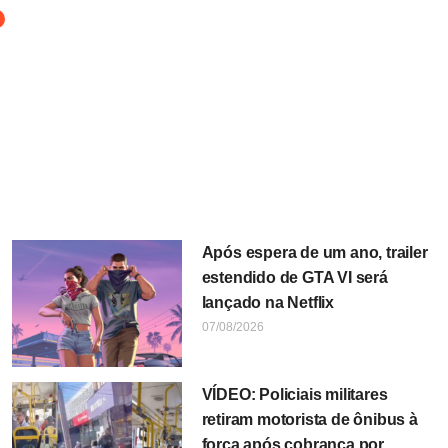
Após espera de um ano, trailer
estendido de GTA VI será
lançado na Netflix
07/08/2026
VÍDEO: Policiais militares
retiram motorista de ônibus à
força após cobrança por