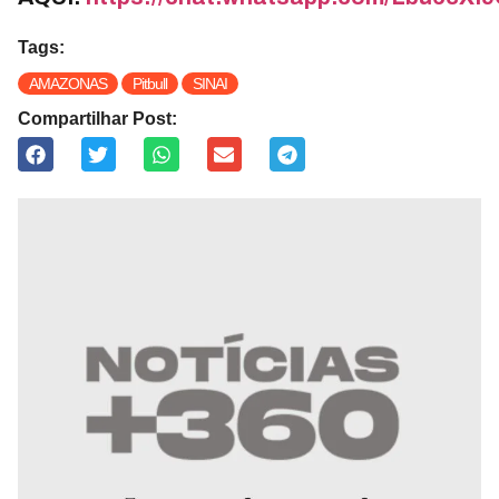
Tags:
AMAZONAS
Pitbull
SINAI
Compartilhar Post: