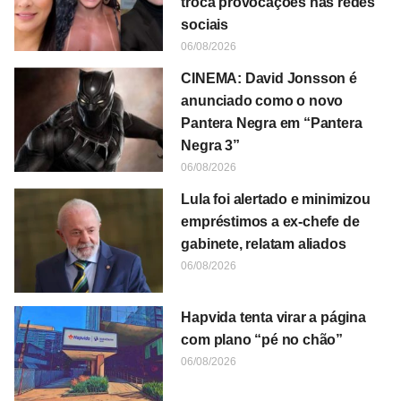
troca provocações nas redes
sociais
06/08/2026
CINEMA: David Jonsson é
anunciado como o novo
Pantera Negra em “Pantera
Negra 3”
06/08/2026
Lula foi alertado e minimizou
empréstimos a ex-chefe de
gabinete, relatam aliados
06/08/2026
Hapvida tenta virar a página
com plano “pé no chão”
06/08/2026