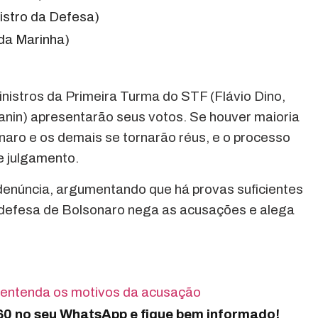
istro da Defesa)
da Marinha)
nistros da Primeira Turma do STF (Flávio Dino,
Zanin) apresentarão seus votos. Se houver maioria
naro e os demais se tornarão réus, e o processo
e julgamento.
denúncia, argumentando que há provas suficientes
 defesa de Bolsonaro nega as acusações e alega
 entenda os motivos da acusação
360 no seu WhatsApp e fique bem informado!