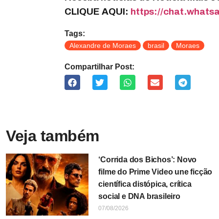
CLIQUE AQUI:
https://chat.what
Tags:
Alexandre de Moraes
brasil
Moraes
Compartilhar Post:
Veja também
‘Corrida dos Bichos’: Novo
filme do Prime Video une ficção
científica distópica, crítica
social e DNA brasileiro
07/08/2026