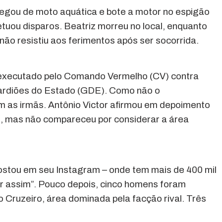
egou de moto aquática e bote a motor no espigão
etuou disparos. Beatriz morreu no local, enquanto
não resistiu aos ferimentos após ser socorrida.
oi executado pelo Comando Vermelho (CV) contra
ardiões do Estado (GDE). Como não o
m as irmãs. Antônio Victor afirmou em depoimento
al, mas não compareceu por considerar a área
postou em seu Instagram – onde tem mais de 400 mil
car assim”. Pouco depois, cinco homens foram
Cruzeiro, área dominada pela facção rival. Três