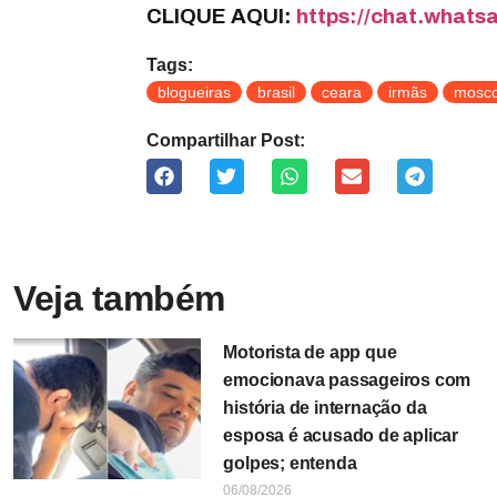
CLIQUE AQUI:
https://chat.wha
Tags:
blogueiras
brasil
ceara
irmãs
mosc
Compartilhar Post:
Veja também
Motorista de app que
emocionava passageiros com
história de internação da
esposa é acusado de aplicar
golpes; entenda
06/08/2026