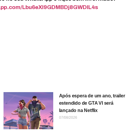
tsapp.com/Lbu6eXI9GDMBDj8GWDIL4s
Após espera de um ano, trailer
estendido de GTA VI será
lançado na Netflix
07/08/2026