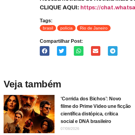
CLIQUE AQUI:
https://chat.wha
Tags:
brasil
polícia
Rio de Janeiro
Compartilhar Post:
Veja também
‘Corrida dos Bichos’: Novo
filme do Prime Video une ficção
científica distópica, crítica
social e DNA brasileiro
07/08/2026